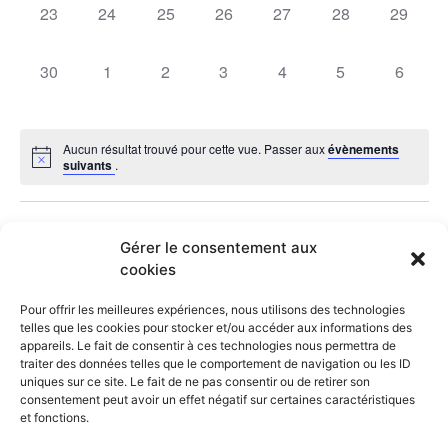
0
0
0
0
0
0
0
23
24
25
26
27
28
29
évènement,
évènement,
évènement,
évènement,
évènement,
évènement,
évèneme
0
0
0
0
0
0
0
30
1
2
3
4
5
6
évènement,
évènement,
évènement,
évènement,
évènement,
évènement,
évènem
Aucun résultat trouvé pour cette vue. Passer aux
évènements
suivants
.
Mai
Ce mois-ci
Juil
Gérer le consentement aux
cookies
S’abonner au calendrier
Pour offrir les meilleures expériences, nous utilisons des technologies
telles que les cookies pour stocker et/ou accéder aux informations des
appareils. Le fait de consentir à ces technologies nous permettra de
traiter des données telles que le comportement de navigation ou les ID
uniques sur ce site. Le fait de ne pas consentir ou de retirer son
consentement peut avoir un effet négatif sur certaines caractéristiques
et fonctions.