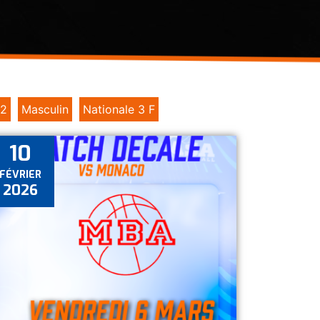
 2
Masculin
Nationale 3 F
10
FÉVRIER
2026