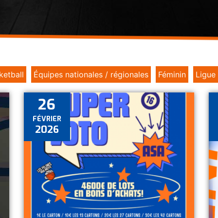
ketball
Équipes nationales / régionales
Féminin
Ligue
26
FÉVRIER
2026