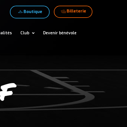
Billeterie
Boutique
alités
Club
Devenir bénévole
 F