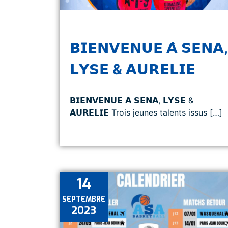
𝗕𝗜𝗘𝗡𝗩𝗘𝗡𝗨𝗘 𝗔̀ 𝗦𝗘𝗡𝗔,
𝗟𝗬𝗦𝗘 & 𝗔𝗨𝗥𝗘𝗟𝗜𝗘
𝗕𝗜𝗘𝗡𝗩𝗘𝗡𝗨𝗘 𝗔̀ 𝗦𝗘𝗡𝗔, 𝗟𝗬𝗦𝗘 &
𝗔𝗨𝗥𝗘𝗟𝗜𝗘 Trois jeunes talents issus […]
14
SEPTEMBRE
2023