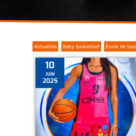
Actualités
Baby basketball
École de bas
10
JUIN
2025