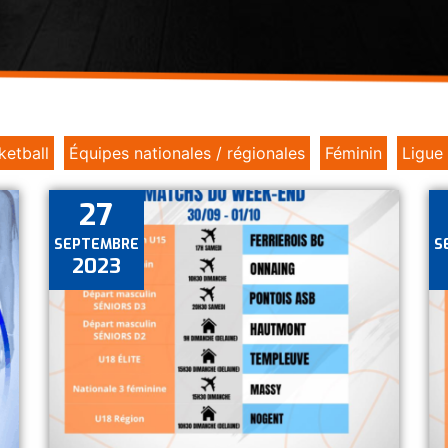
ketball
Équipes nationales / régionales
Féminin
Ligue
27
SEPTEMBRE
S
2023