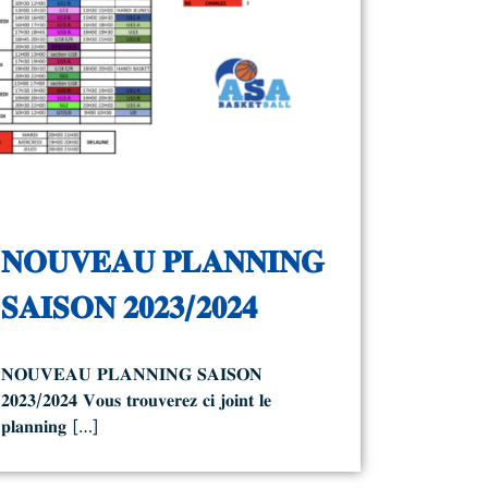
𝐍𝐎𝐔𝐕𝐄𝐀𝐔 𝐏𝐋𝐀𝐍𝐍𝐈𝐍𝐆
𝐒𝐀𝐈𝐒𝐎𝐍 𝟐𝟎𝟐𝟑/𝟐𝟎𝟐𝟒
𝐍𝐎𝐔𝐕𝐄𝐀𝐔 𝐏𝐋𝐀𝐍𝐍𝐈𝐍𝐆 𝐒𝐀𝐈𝐒𝐎𝐍
𝟐𝟎𝟐𝟑/𝟐𝟎𝟐𝟒 𝐕𝐨𝐮𝐬 𝐭𝐫𝐨𝐮𝐯𝐞𝐫𝐞𝐳 𝐜𝐢 𝐣𝐨𝐢𝐧𝐭 𝐥𝐞
𝐩𝐥𝐚𝐧𝐧𝐢𝐧𝐠 […]