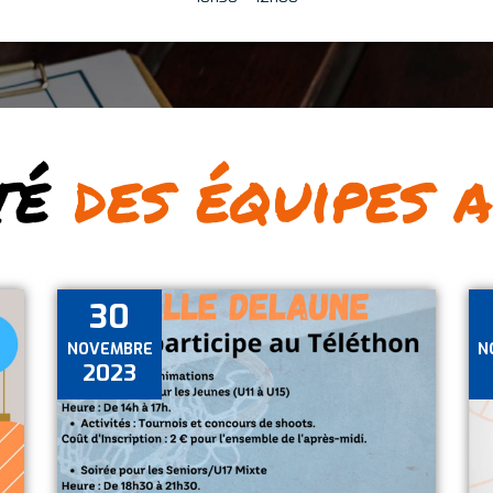
té
des équipes 
30
NOVEMBRE
N
2023