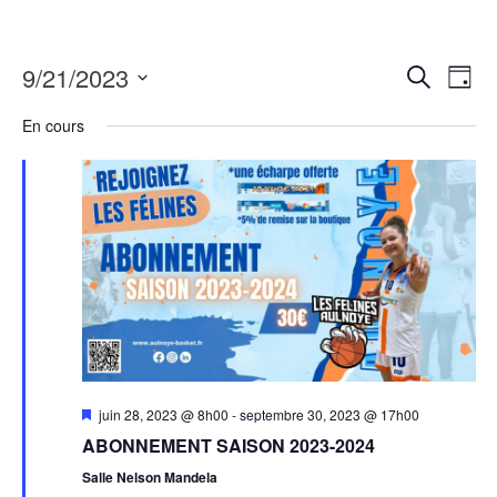
9/21/2023
Recher
Nav
Recherche
Jour
de
Sélectionnez
et
En cours
une
vue
naviga
date.
Évè
de
vues
Évènem
Mis
juin 28, 2023 @ 8h00
-
septembre 30, 2023 @ 17h00
en
ABONNEMENT SAISON 2023-2024
avant
Salle Nelson Mandela