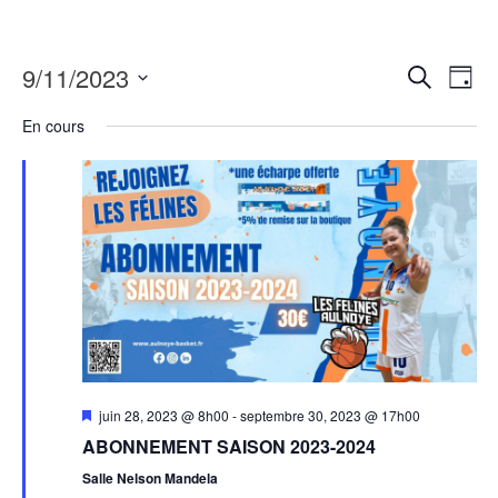
9/11/2023
Recher
Nav
Recherche
Jour
de
Sélectionnez
et
En cours
une
vue
naviga
date.
Évè
de
vues
Évènem
Mis
juin 28, 2023 @ 8h00
-
septembre 30, 2023 @ 17h00
en
ABONNEMENT SAISON 2023-2024
avant
Salle Nelson Mandela