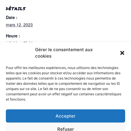
DÉTAILS
Date :
mars 12, 2023
Heure :
16h00 - 17h00
Gérer le consentement aux
Catégorie d’Évènement:
cookies
match
Pour offrir les meilleures expériences, nous utilisons des technologies
telles que les cookies pour stocker et/ou accéder aux informations des
appareils. Le fait de consentir à ces technologies nous permettra de
Ligue 2 Féminine : Monaco – AS Aulnoye
U18 REGION
traiter des données telles que le comportement de navigation ou les ID
uniques sur ce site. Le fait de ne pas consentir ou de retirer son
consentement peut avoir un effet négatif sur certaines caractéristiques
et fonctions.
Retrouvez l’ASA sur
&
Accepter
Refuser