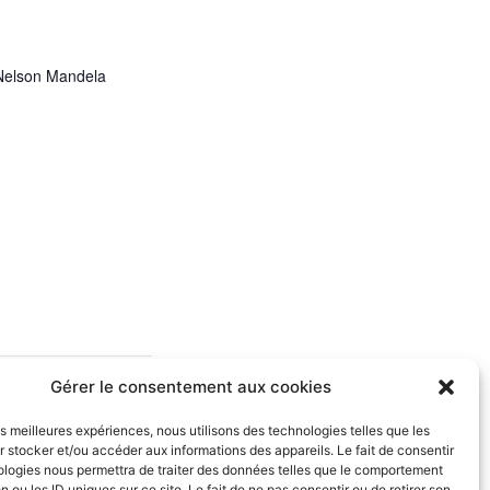
 Nelson Mandela
Gérer le consentement aux cookies
les meilleures expériences, nous utilisons des technologies telles que les
LF2 : FEYTIAT – AS AULNOYE
 stocker et/ou accéder aux informations des appareils. Le fait de consentir
ologies nous permettra de traiter des données telles que le comportement
n ou les ID uniques sur ce site. Le fait de ne pas consentir ou de retirer son