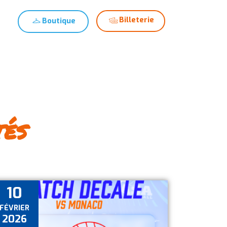
Billeterie
Boutique
alités
Club
Devenir bénévole
tés
10
FÉVRIER
2026