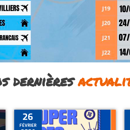
s dernières
actuali
26
FÉVRIER