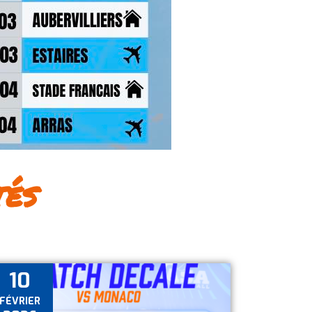
tés
10
FÉVRIER