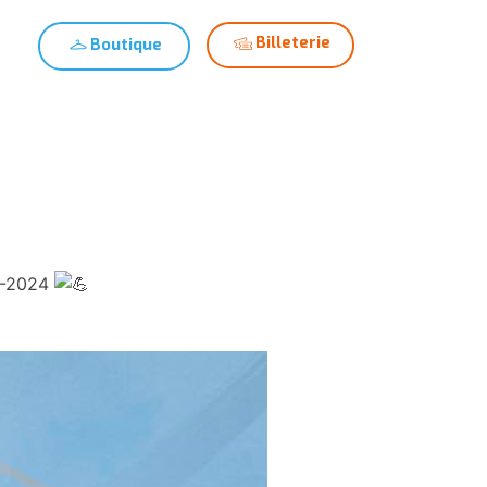
Billeterie
Boutique
alités
Club
Devenir bénévole
23-2024