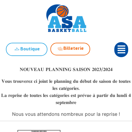
Billeterie
Boutique
𝐍𝐎𝐔𝐕𝐄𝐀𝐔 𝐏𝐋𝐀𝐍𝐍𝐈𝐍𝐆 𝐒𝐀𝐈𝐒𝐎𝐍 𝟐𝟎𝟐𝟑/𝟐𝟎𝟐𝟒
𝐕𝐨𝐮𝐬 𝐭𝐫𝐨𝐮𝐯𝐞𝐫𝐞𝐳 𝐜𝐢 𝐣𝐨𝐢𝐧𝐭 𝐥𝐞 𝐩𝐥𝐚𝐧𝐧𝐢𝐧𝐠 𝐝𝐮 𝐝𝐞́𝐛𝐮𝐭 𝐝𝐞 𝐬𝐚𝐢𝐬𝐨𝐧 𝐝𝐞 𝐭𝐨𝐮𝐭𝐞𝐬
𝐥𝐞𝐬 𝐜𝐚𝐭𝐞́𝐠𝐨𝐫𝐢𝐞𝐬.
𝐋𝐚 𝐫𝐞𝐩𝐫𝐢𝐬𝐞 𝐝𝐞 𝐭𝐨𝐮𝐭𝐞𝐬 𝐥𝐞𝐬 𝐜𝐚𝐭𝐞́𝐠𝐨𝐫𝐢𝐞𝐬 𝐞𝐬𝐭 𝐩𝐫𝐞́𝐯𝐮𝐞 𝐚̀ 𝐩𝐚𝐫𝐭𝐢𝐫 𝐝𝐮 𝐥𝐮𝐧𝐝𝐢 𝟒
𝐬𝐞𝐩𝐭𝐞𝐦𝐛𝐫𝐞
Nous vous attendons nombreux pour la reprise !