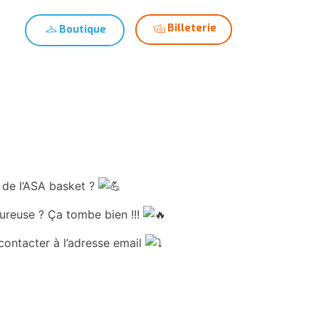
Billeterie
Boutique
alités
Club
Devenir bénévole
 de l’ASA basket ?
eureuse ? Ça tombe bien !!!
 contacter à l’adresse email