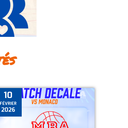
tés
10
FÉVRIER
2026